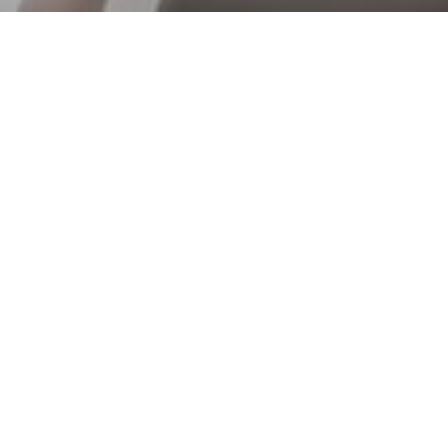
g aus Enns
in
ten Herstellern Loxone und KNX.
rteile Sie von einem Smart Home