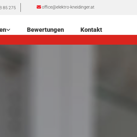
office@elektro-kneidinger.at

3 85 275
en
Bewertungen
Kontakt