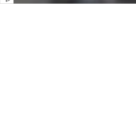
Smart Home 
für
Bei uns erhalten Sie hochwertige 
Gerne nehmen wir uns Zeit, Sie per