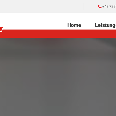
+43 722

Home
Leistung