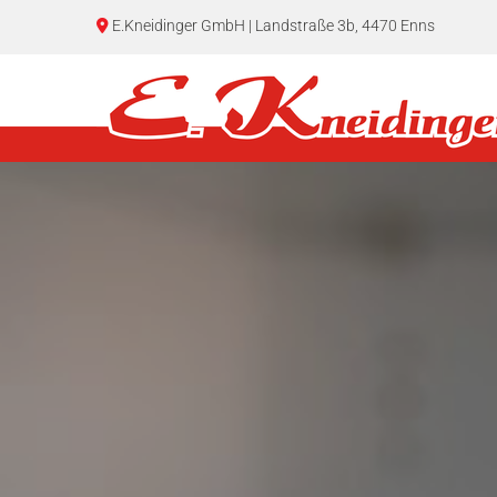
E.Kneidinger GmbH | Landstraße 3b, 4470 Enns
